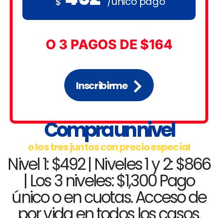
/único pago
$
O 3 PAGOS DE $164
Inscribirme
Compra un nivel
o los tres juntos con precio especial
Nivel 1: $492 | Niveles 1 y 2: $866
| Los 3 niveles: $1,300 Pago
único o en cuotas. Acceso de
por vida en todos los casos.