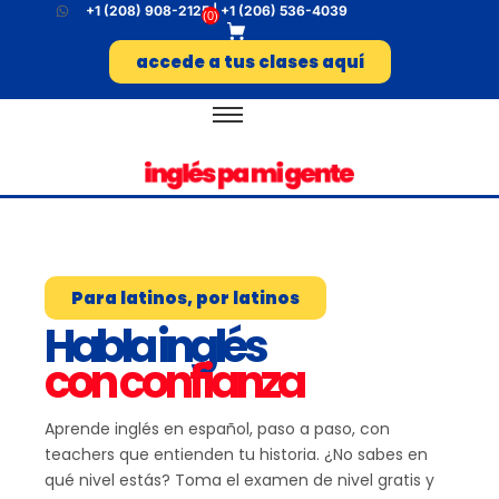
+1 (208) 908-2125 | +1 (206) 536-4039
(
0
)
accede a tus clases aquí
Para latinos, por latinos
Habla inglés
con confianza
Aprende inglés en español, paso a paso, con
teachers que entienden tu historia. ¿No sabes en
qué nivel estás? Toma el examen de nivel gratis y