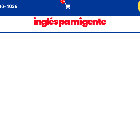
(
0
)
536-4039