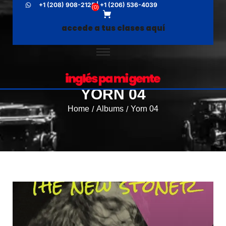
+1 (208) 908-2125 | +1 (206) 536-4039
(
0
)
accede a tus clases aquí
YORN 04
Home
Albums
Yorn 04
/
/