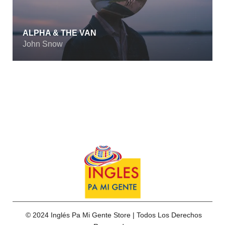
ALPHA & THE VAN
NOT BAD BOY
John Snow
John Snow
© 2024 Inglés Pa Mi Gente Store | Todos Los Derechos