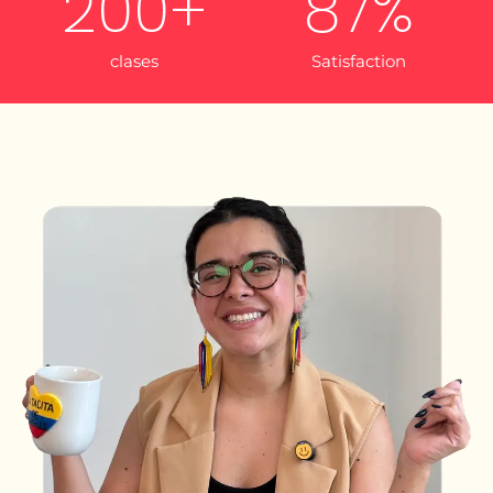
200
+
87
%
clases
Satisfaction