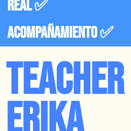
real ✅
Acompañamiento ✅
Teacher
Erika