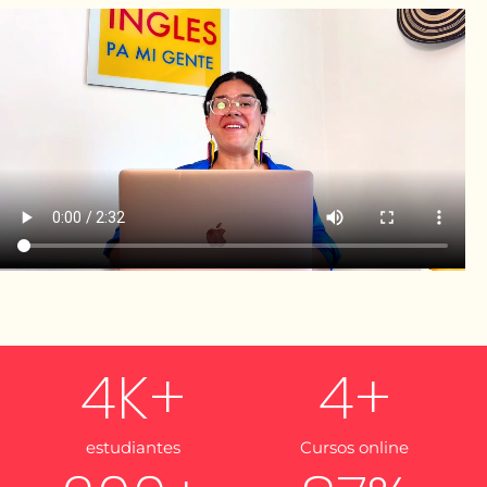
4
K+
4
+
estudiantes
Cursos online