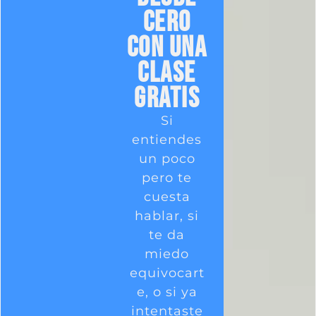
cero
con una
clase
GRATIS
Si
entiendes
un poco
pero te
cuesta
hablar, si
te da
miedo
equivocart
e, o si ya
intentaste