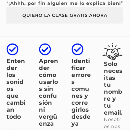
“
¡Ahhh, por fin alguien me lo explica bien!
”
QUIERO LA CLASE GRATIS AHORA
Enten
Apren
Identi
Solo
der
der
ficar
neces
los
cómo
errore
itas
sonid
usarlo
s
tu
os
s sin
comu
nomb
que
confu
nes y
re y
cambi
sión
corre
tu
an
ni
girlos
email.
todo
vergü
desde
Nosotr
enza
ya
os nos
en