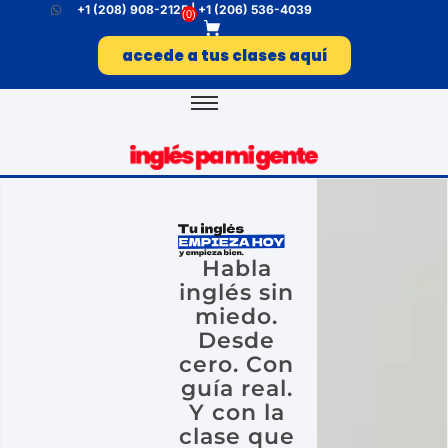
+1 (208) 908-2125 | +1 (206) 536-4039
(
0
)
accede a tus clases aquí
Habla
inglés sin
miedo.
Desde
cero. Con
guía real.
Y con la
clase que