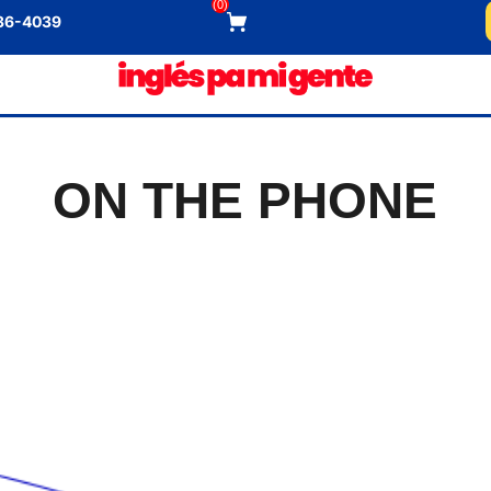
(
0
)
536-4039
ON THE PHONE