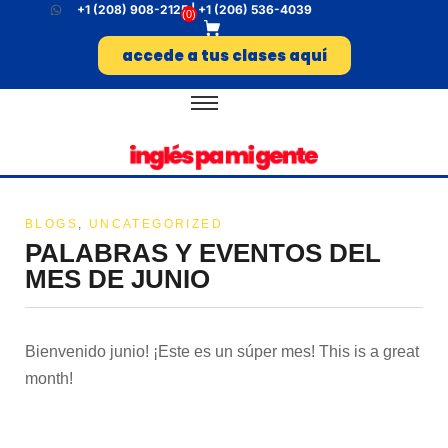
+1 (208) 908-2125 | +1 (206) 536-4039
(
0
)
accede a tus clases aquí
BLOGS
,
UNCATEGORIZED
PALABRAS Y EVENTOS DEL
MES DE JUNIO
Bienvenido junio! ¡Este es un súper mes! This is a great
month!