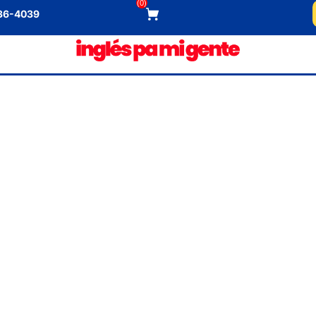
(
0
)
536-4039