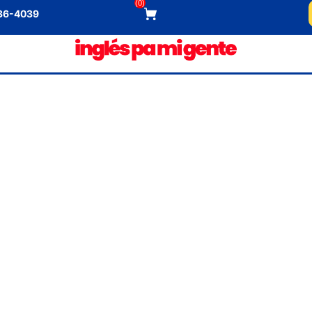
(
0
)
536-4039