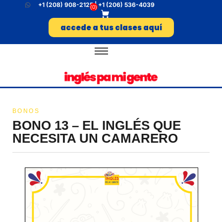
+1 (208) 908-2125 | +1 (206) 536-4039
(
0
)
accede a tus clases aquí
BONOS
BONO 13 – EL INGLÉS QUE
NECESITA UN CAMARERO