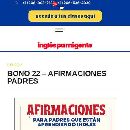
+1 (208) 908-2125 | +1 (206) 536-4039
(
0
)
accede a tus clases aquí
BONOS
BONO 22 – AFIRMACIONES
PADRES