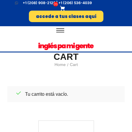
+1 (208) 908-2125 | +1 (206) 536-4039
(
0
)
accede a tus clases aquí
CART
Home
Cart
/
Tu carrito está vacío.