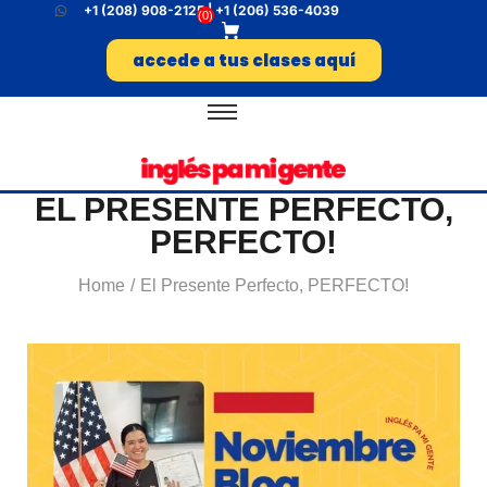
+1 (208) 908-2125 | +1 (206) 536-4039
(
0
)
accede a tus clases aquí
EL PRESENTE PERFECTO,
PERFECTO!
Home
El Presente Perfecto, PERFECTO!
/