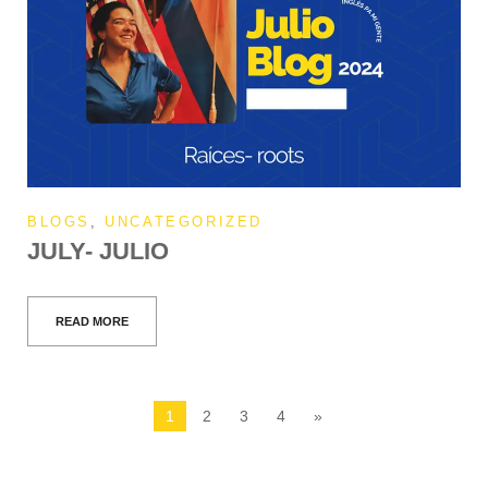
BLOGS
,
UNCATEGORIZED
JULY- JULIO
READ MORE
1
2
3
4
»