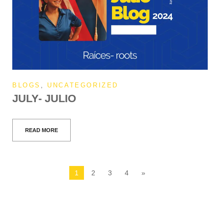
BLOGS
,
UNCATEGORIZED
JULY- JULIO
READ MORE
1
2
3
4
»