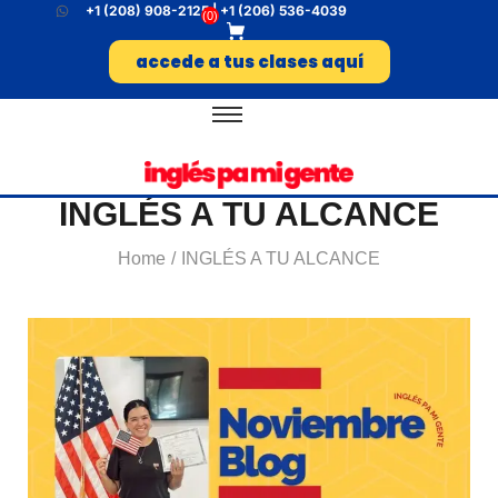
+1 (208) 908-2125 | +1 (206) 536-4039
(
0
)
accede a tus clases aquí
INGLÉS A TU ALCANCE
Home
INGLÉS A TU ALCANCE
/