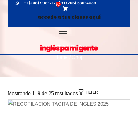
+1 (208) 908-2125 | +1 (206) 536-4039
(
0
)
accede a tus clases aquí
SHOP
Home
Shop
/
FILTER
Mostrando 1–9 de 25 resultados