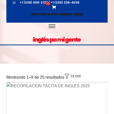
+1 (208) 908-2125 | +1 (206) 536-4039
(
0
)
accede a tus clases aquí
SHOP
Home
Shop
/
FILTER
Mostrando 1–9 de 25 resultados